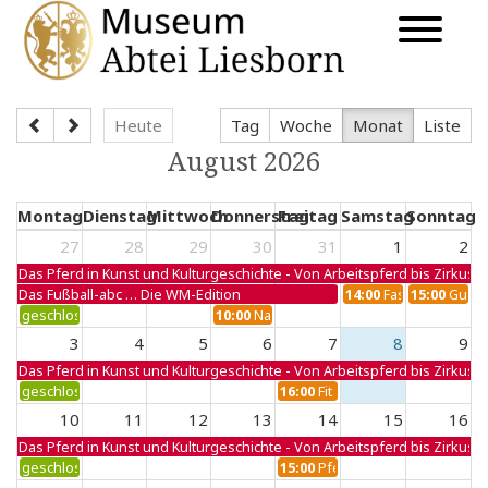
Heute
Tag
Woche
Monat
Liste
August 2026
Montag
Dienstag
Mittwoch
Donnerstag
Freitag
Samstag
Sonntag
27
28
29
30
31
1
2
Das Pferd in Kunst und Kulturgeschichte - Von Arbeitspferd bis Zirkuswe
Das Fußball-abc … Die WM-Edition
14:00
Faszination Ölm
15:00
Gut ge
geschlossen
10:00
Nadel, Stoff & Pferdeglück
3
4
5
6
7
8
9
Das Pferd in Kunst und Kulturgeschichte - Von Arbeitspferd bis Zirkuswe
geschlossen
16:00
Fit durch Futter – die Er
10
11
12
13
14
15
16
Das Pferd in Kunst und Kulturgeschichte - Von Arbeitspferd bis Zirkuswe
geschlossen
15:00
Pferd im Fokus – Die Kuns