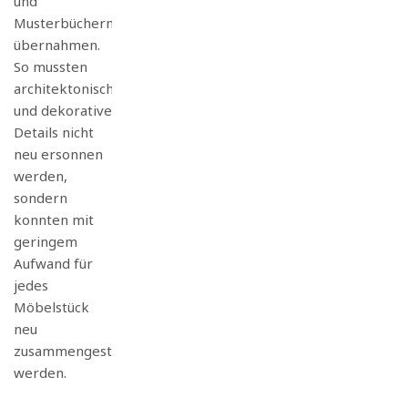
und
Musterbüchern
übernahmen.
So mussten
architektonische
und dekorative
Details nicht
neu ersonnen
werden,
sondern
konnten mit
geringem
Aufwand für
jedes
Möbelstück
neu
zusammengestellt
werden.