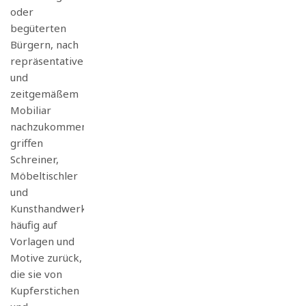
oder
begüterten
Bürgern, nach
repräsentativem
und
zeitgemäßem
Mobiliar
nachzukommen,
griffen
Schreiner,
Möbeltischler
und
Kunsthandwerker
häufig auf
Vorlagen und
Motive zurück,
die sie von
Kupferstichen