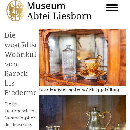
Die
westfälische
Wohnkultur
von
Barock
bis
Foto: Münsterland e. V. / Philipp Fölting
Biedermeier
Dieser
kulturgeschichtliche
Sammlungsbereich
des Museums