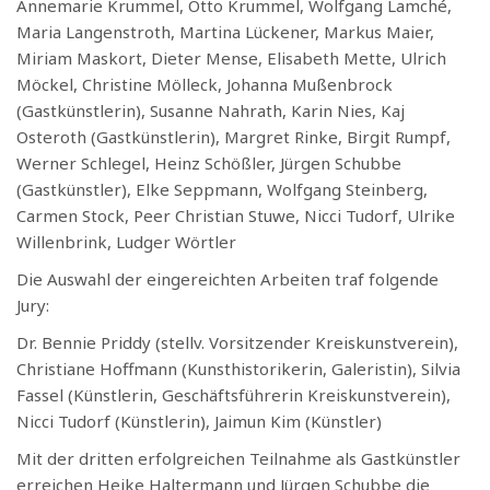
Annemarie Krummel, Otto Krummel, Wolfgang Lamché,
Maria Langenstroth, Martina Lückener, Markus Maier,
Miriam Maskort, Dieter Mense, Elisabeth Mette, Ulrich
Möckel, Christine Mölleck, Johanna Mußenbrock
(Gastkünstlerin), Susanne Nahrath, Karin Nies, Kaj
Osteroth (Gastkünstlerin), Margret Rinke, Birgit Rumpf,
Werner Schlegel, Heinz Schößler, Jürgen Schubbe
(Gastkünstler), Elke Seppmann, Wolfgang Steinberg,
Carmen Stock, Peer Christian Stuwe, Nicci Tudorf, Ulrike
Willenbrink, Ludger Wörtler
Die Auswahl der eingereichten Arbeiten traf folgende
Jury:
Dr. Bennie Priddy (stellv. Vorsitzender Kreiskunstverein),
Christiane Hoffmann (Kunsthistorikerin, Galeristin), Silvia
Fassel (Künstlerin, Geschäftsführerin Kreiskunstverein),
Nicci Tudorf (Künstlerin), Jaimun Kim (Künstler)
Mit der dritten erfolgreichen Teilnahme als Gastkünstler
erreichen Heike Haltermann und Jürgen Schubbe die