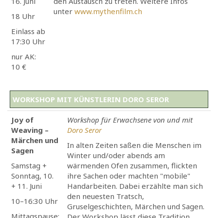
16. Juni
den Austausch zu treten. Weitere Infos
unter
www.mythenfilm.ch
18 Uhr
Einlass ab
17:30 Uhr
nur AK:
10 €
WORKSHOP MIT KÜNSTLERIN DORO SEROR
Joy of
Workshop für Erwachsene von und mit
Weaving –
Doro Seror
Märchen und
In alten Zeiten saßen die Menschen im
Sagen
Winter und/oder abends am
Samstag +
wärmenden Ofen zusammen, flickten
Sonntag, 10.
ihre Sachen oder machten "mobile"
+ 11. Juni
Handarbeiten. Dabei erzählte man sich
den neuesten Tratsch,
10–16:30 Uhr
Gruselgeschichten, Märchen und Sagen.
Mittagspause:
Der Workshop lässt diese Tradition