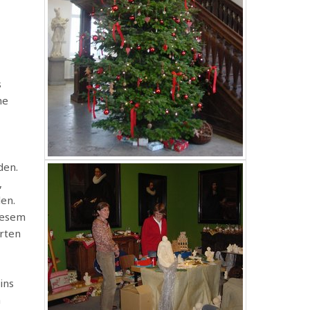
s
ne
den.
,
en.
iesem
rten
ins
m