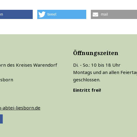
en
tweet
mail
Öffnungszeiten
rn des Kreises Warendorf
Di. - So.: 10 bis 18 Uhr
Montags und an allen Feiert
esborn
geschlossen.
Eintritt frei!
abtei-liesborn.de