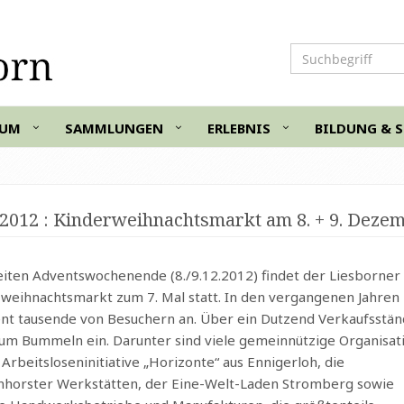
Bitte
Suchbegriff
eingeben
EUM
SAMMLUNGEN
ERLEBNIS
BILDUNG & 
.2012
: Kinderweihnachtsmarkt am 8. + 9. Dezem
iten Adventswochenende (8./9.12.2012) findet der Liesborner
weihnachtsmarkt zum 7. Mal statt. In den vergangenen Jahren
nt tausende von Besuchern an. Über ein Dutzend Verkaufsstä
um Bummeln ein. Darunter sind viele gemeinnützige Organisat
 Arbeitsloseninitiative „Horizonte“ aus Ennigerloh, die
nhorster Werkstätten, der Eine-Welt-Laden Stromberg sowie