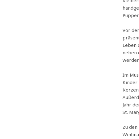
kleine
handgea
Puppen,
Vor de
präsent
Leben d
neben 
werde
Im Muse
Kinder 
Kerzen 
Außerd
Jahr de
St. Mar
Zu den
Weihnac