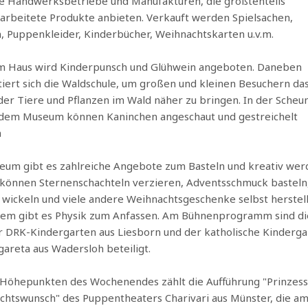
re Handwerksbetriebe und Manufakturen, die größtenteils
rbeitete Produkte anbieten. Verkauft werden Spielsachen,
 Puppenkleider, Kinderbücher, Weihnachtskarten u.v.m.
m Haus wird Kinderpunsch und Glühwein angeboten. Daneben
iert sich die Waldschule, um großen und kleinen Besuchern da
er Tiere und Pflanzen im Wald näher zu bringen. In der Scheu
dem Museum können Kaninchen angeschaut und gestreichelt
n
um gibt es zahlreiche Angebote zum Basteln und kreativ wer
können Sternenschachteln verzieren, Adventsschmuck basteln
wickeln und viele andere Weihnachtsgeschenke selbst herstell
em gibt es Physik zum Anfassen. Am Bühnenprogramm sind d
r DRK-Kindergarten aus Liesborn und der katholische Kinderga
gareta aus Wadersloh beteiligt.
 Höhepunkten des Wochenendes zählt die Aufführung "Prinzess
htswunsch" des Puppentheaters Charivari aus Münster, die a