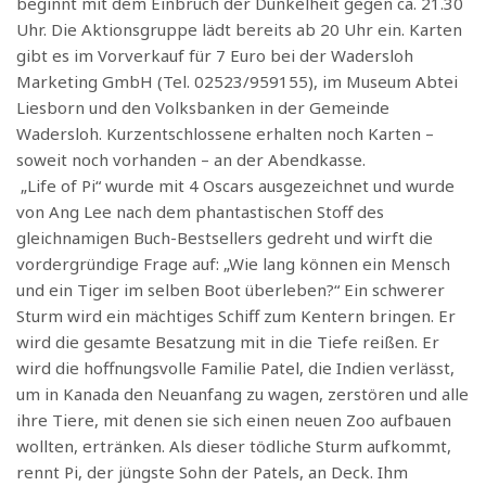
beginnt mit dem Einbruch der Dunkelheit gegen ca. 21.30
Uhr. Die Aktionsgruppe lädt bereits ab 20 Uhr ein. Karten
gibt es im Vorverkauf für 7 Euro bei der Wadersloh
Marketing GmbH (Tel. 02523/959155), im Museum Abtei
Liesborn und den Volksbanken in der Gemeinde
Wadersloh. Kurzentschlossene erhalten noch Karten –
soweit noch vorhanden – an der Abendkasse.
„Life of Pi“ wurde mit 4 Oscars ausgezeichnet und wurde
von Ang Lee nach dem phantastischen Stoff des
gleichnamigen Buch-Bestsellers gedreht und wirft die
vordergründige Frage auf: „Wie lang können ein Mensch
und ein Tiger im selben Boot überleben?“ Ein schwerer
Sturm wird ein mächtiges Schiff zum Kentern bringen. Er
wird die gesamte Besatzung mit in die Tiefe reißen. Er
wird die hoffnungsvolle Familie Patel, die Indien verlässt,
um in Kanada den Neuanfang zu wagen, zerstören und alle
ihre Tiere, mit denen sie sich einen neuen Zoo aufbauen
wollten, ertränken. Als dieser tödliche Sturm aufkommt,
rennt Pi, der jüngste Sohn der Patels, an Deck. Ihm