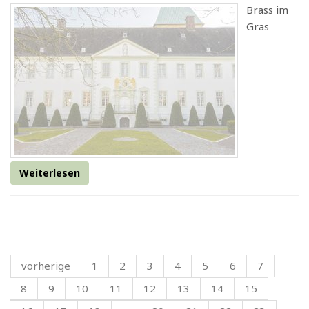
Brass im
Gras
Weiterlesen
vorherige
1
2
3
4
5
6
7
8
9
10
11
12
13
14
15