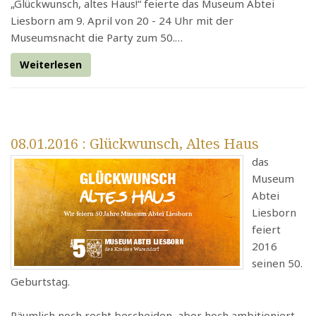
„Glückwunsch, altes Haus!“ feierte das Museum Abtei
Liesborn am 9. April von 20 - 24 Uhr mit der
Museumsnacht die Party zum 50.…
Weiterlesen
08.01.2016
: Glückwunsch, Altes Haus
das
Museum
Abtei
Liesborn
feiert
2016
seinen 50.
Geburtstag.
Räumlich noch recht bescheiden, aber hoch ambitioniert